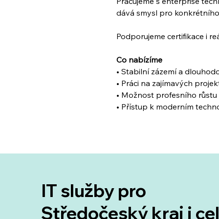
Pracujeme s enterprise tech
dává smysl pro konkrétního
Podporujeme certifikace i r
Co nabízíme
• Stabilní zázemí a dlouhod
• Práci na zajímavých proje
• Možnost profesního růstu a
• Přístup k moderním techn
IT služby pro
Středočeský kraj i ce