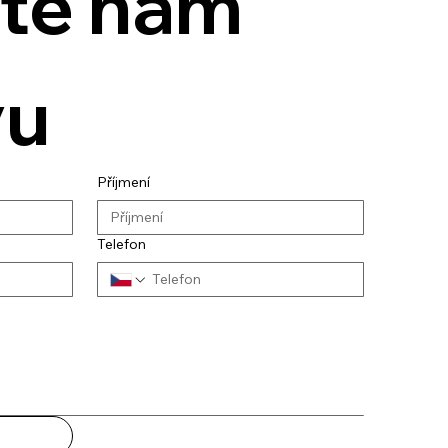
te nám 
vu
Příjmení
Telefon