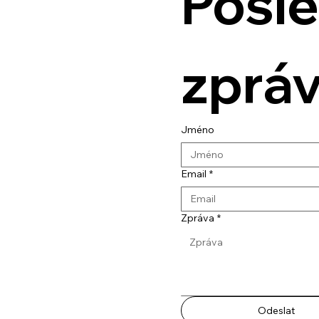
Pošle
zprá
Jméno
Email
*
Zpráva
*
Odeslat