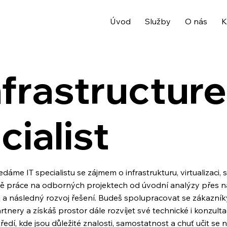
Úvod
Služby
O nás
K
nfrastructure
ialist
áme IT specialistu se zájmem o infrastrukturu, virtualizaci, 
ě práce na odborných projektech od úvodní analýzy přes ná
 a následný rozvoj řešení. Budeš spolupracovat se zákazník
tnery a získáš prostor dále rozvíjet své technické i konzult
dí, kde jsou důležité znalosti, samostatnost a chuť učit se no