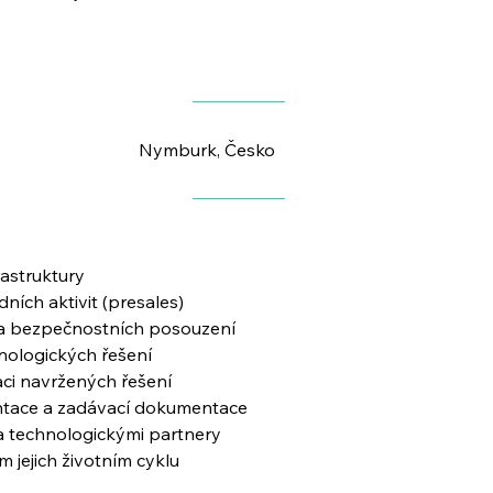
Nymburk, Česko
rastruktury
ích aktivit (presales)
ů a bezpečnostních posouzení
nologických řešení
ci navržených řešení
ntace a zadávací dokumentace
a technologickými partnery
m jejich životním cyklu