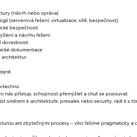
ruktury (návrh nebo správa)
gií (serverová řešení, virtualizace, sítě, bezpečnost)
tické bezpečnosti
šlení a návrhu řešení
í dovednosti
hnické dokumentace
 architektur
tejně.
 všechno.
 pro nás přístup, schopnost přemýšlet a chuť se posouvat.
st směrem k architektuře, presales nebo security, rádi ti s 
ukturou ani zbytečnými procesy – věci řešíme pragmaticky a