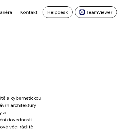
ariéra
Kontakt
Helpdesk
TeamViewer
sítě a kybernetickou
vrh architektury
y a
ační dovednosti.
vé věci, rádi tě