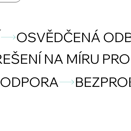
Í
PODPORA