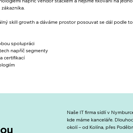
nologiemi napříč vendor stackem a nejsme fixovaní na jedno 
 zákazníka.
eálný skill growth a dáváme prostor posouvat se dál podle t
obou spolupráci
ktech napříč segmenty
 certifikací
ologiím
Naše IT firma sídlí v Nymburc
kde máme kanceláře. Dlouhodo
lou
okolí – od Kolína, přes Poděb