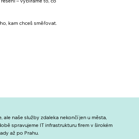
řešení – vybíráme to, co 
oho, kam chceš směřovat.
e, ale naše služby zdaleka nekončí jen u města,
bě spravujeme IT infrastrukturu firem v širokém
rady až po Prahu.