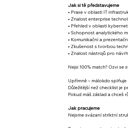
Jak si tě představujeme
• Praxe v oblasti IT infrast
• Znalost enterprise technolo
• Přehled v oblasti kyberne
• Schopnost analytického my
• Komunikační a prezentačn
• Zkušenost s tvorbou tec
• Znalost nástrojů pro návrh
Nejsi 100% match? Ozvi se s
Upřímně – málokdo splňuje
Důležitější než checklist je
Pokud máš základ a chceš rů
Jak pracujeme
Nejsme svázaní striktní str